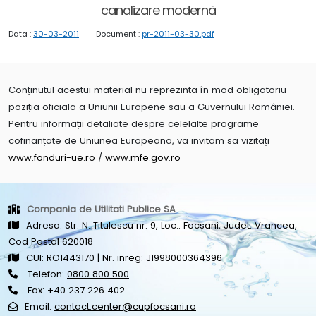
canalizare modernă
Data :
30-03-2011
Document :
pr-2011-03-30.pdf
Conținutul acestui material nu reprezintă în mod obligatoriu
poziția oficiala a Uniunii Europene sau a Guvernului României.
Pentru informații detaliate despre celelalte programe
cofinanțate de Uniunea Europeană, vă invităm să vizitați
www.fonduri-ue.ro
/
www.mfe.gov.ro
Compania de Utilitati Publice SA
Adresa: Str. N. Titulescu nr. 9, Loc.: Focșani, Judet: Vrancea,
Cod Postal 620018
CUI: RO1443170 | Nr. inreg: J1998000364396
Telefon:
0800 800 500
Fax: +40 237 226 402
Email:
contact.center@cupfocsani.ro