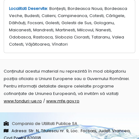
Localitati Deservite:
Bonțești, Bordeasca Noua, Bordeasca
Veche, Budesti, Calieni, Campineanca, Cotesti, Cârligele,
Dălhăuți, Focsani, Golesti, Golestii de Sus, Gologanu,
Maicanesti, Mandresti, Martinesti, Milcovul, Nanesti,
Odobasca, Rastoaca, Slobozia Ciorasti, Tataranu, Valea
Cotesti, Vâjâitoarea, Vînatori
Conținutul acestui material nu reprezintă în mod obligatoriu
poziția oficiala a Uniunii Europene sau a Guvernului României.
Pentru informații detaliate despre celelalte programe
cofinanțate de Uniunea Europeană, vă invităm să vizitați
www.fonduri-ue.ro
/
www.mfe.gov.ro
Compania de Utilitati Publice SA
Adresa: Str. N. Titulescu nr. 9, Loc.: Focșani, Judet: Vrancea,
Cod Postal 620018