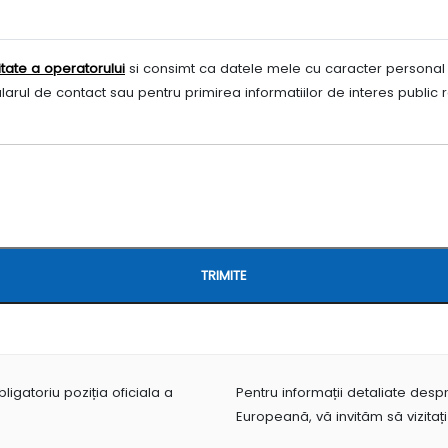
itate a operatorului
si consimt ca datele mele cu caracter personal s
arul de contact sau pentru primirea informatiilor de interes public ref
TRIMITE
igatoriu poziția oficiala a
Pentru informații detaliate des
Europeană, vă invităm să vizitaț