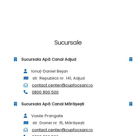
Sucursale
Sucursala Apă Canal Adjud
Ionuț-Daniel Bejan
str. Republicii nr. 141, Adjud
contact.center@cupfocsani.ro
0800 800 500
Sucursala Apă Canal Mărășești
Vasile Prangate
str. Doinei nr. 15, Mărășești
contact.center@cupfocsani.ro