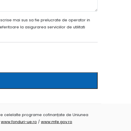
crise mai sus sa fie prelucrate de operator in
eritoare la asigurarea serviciilor de utilitati
pre celelalte programe cofinanțate de Uniunea
i
www.fonduri-ue.ro
/
www.mfe.gov.ro