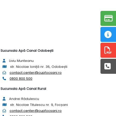
Sucursala Apă Canal Odobești
Liviu Munteanu
str. Nicolae Ioniță nr. 36, Odobești
contact.center@cupfocsani.ro
0800 800 500
Sucursala Apă Canal Rural
Andrei Rădulescu
str. Nicolae Titulescu nr. 9, Focșani
contact.center@cupfocsani.ro