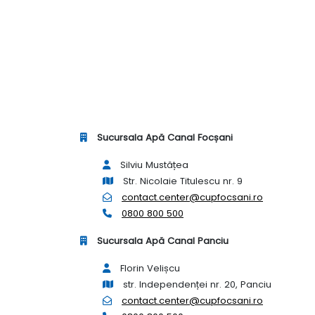
Sucursala Apă Canal Focșani
Silviu Mustățea
Str. Nicolaie Titulescu nr. 9
contact.center@cupfocsani.ro
0800 800 500
Sucursala Apă Canal Panciu
Florin Velișcu
str. Independenței nr. 20, Panciu
contact.center@cupfocsani.ro