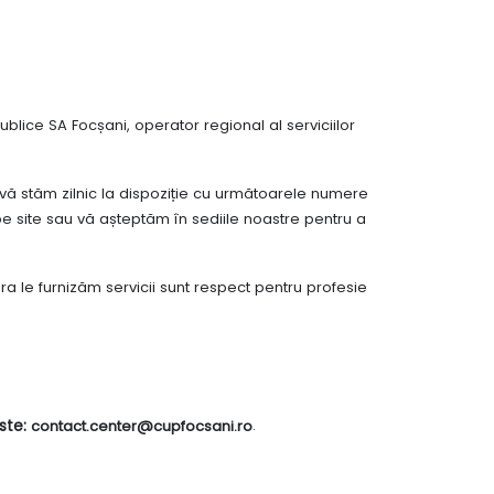
ublice SA Focșani, operator regional al serviciilor
ă stăm zilnic la dispoziție cu următoarele numere
pe site sau vă așteptăm în sediile noastre pentru a
a le furnizăm servicii sunt respect pentru profesie
.
ste:
contact.center@cupfocsani.ro