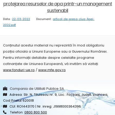
protejarea resurselor de apa printr-un management
sustenabil
Data :
22-03-2022
Document :
articol-de-presa-ziua-Apei-
2022.pdf
Conținutul acestui material nu reprezintă în mod obligatoriu
poziția oficiala a Uniunii Europene sau a Guvernului României.
Pentru informații detaliate despre celelalte programe
cofinanțate de Uniunea Europeană, vă invităm să vizitați
www.fonduri-ue.ro
/
www.mfe.gov.ro
Compania de Utilitati Publice SA
Adresa: Str. N. Titulescu nr. 9, Loc.: Focșani, Judet: Vrancea,
Cod Postal 620018
CUI: RO1443170 | Nr. inreg: J1998000364396
Telefon:
0800 800 500