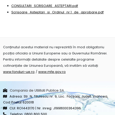
CONSULTARI_SCRISOARE_ASTEPTARI.pdf
Scrisoare_Asteptari_si_Ordinul_nr.1_de_aprobare.pdf
Conținutul acestui material nu reprezintă în mod obligatoriu
poziția oficiala a Uniunii Europene sau a Guvernului României.
Pentru informații detaliate despre celelalte programe
cofinanțate de Uniunea Europeană, vă invităm să vizitați
www.fonduri-ue.ro
/
www.mfe.gov.ro
Compania de Utilitati Publice SA
Adresa: Str. N. Titulescu nr. 9, Loc.: Focșani, Judet: Vrancea,
Cod Postal 620018
CUI: RO1443170 | Nr. inreg: J1998000364396
Telefon:
0800 800 500