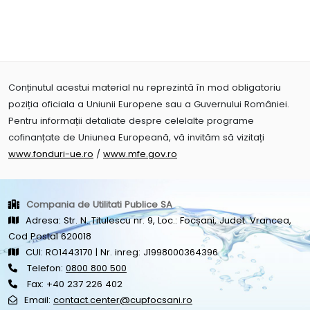
Conținutul acestui material nu reprezintă în mod obligatoriu
poziția oficiala a Uniunii Europene sau a Guvernului României.
Pentru informații detaliate despre celelalte programe
cofinanțate de Uniunea Europeană, vă invităm să vizitați
www.fonduri-ue.ro
/
www.mfe.gov.ro
Compania de Utilitati Publice SA
Adresa: Str. N. Titulescu nr. 9, Loc.: Focșani, Judet: Vrancea,
Cod Postal 620018
CUI: RO1443170 | Nr. inreg: J1998000364396
Telefon:
0800 800 500
Fax: +40 237 226 402
Email:
contact.center@cupfocsani.ro